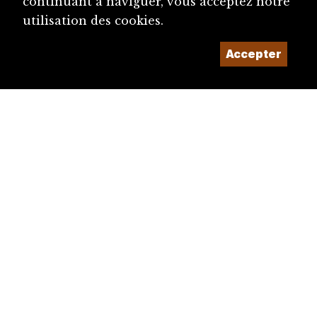
continuant à naviguer, vous acceptez notre
utilisation des cookies.
Accepter
diju@diju.ch
Proposer une notice
Un projet de la