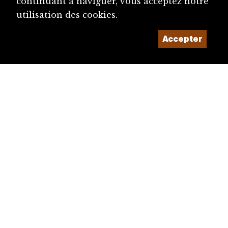
continuant à naviguer, vous acceptez notre
utilisation des cookies.
Accepter
diju@diju.ch
Proposer une notice
Un projet de la