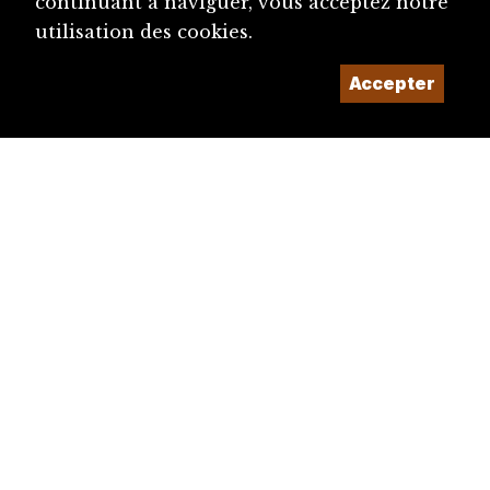
continuant à naviguer, vous acceptez notre
utilisation des cookies.
Accepter
diju@diju.ch
Proposer une notice
Un projet de la