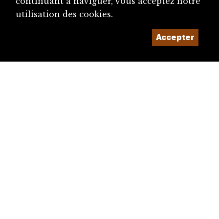
continuant à naviguer, vous acceptez notre
utilisation des cookies.
Accepter
diju@diju.ch
Proposer une notice
Un projet de la