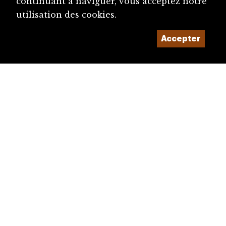
continuant à naviguer, vous acceptez notre
utilisation des cookies.
Accepter
diju@diju.ch
Proposer une notice
Un projet de la