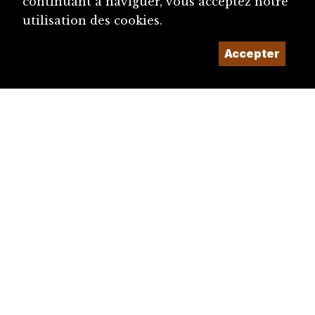
continuant à naviguer, vous acceptez notre
utilisation des cookies.
Accepter
diju@diju.ch
Proposer une notice
Un projet de la