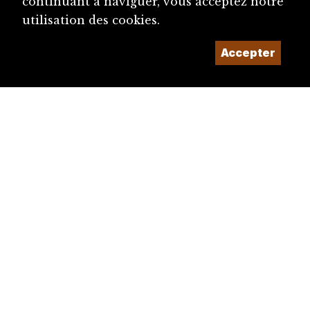
continuant à naviguer, vous acceptez notre
utilisation des cookies.
Accepter
diju@diju.ch
Proposer une notice
Un projet de la