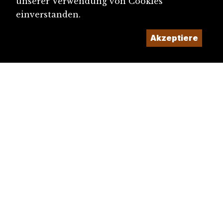
unserer Verwendung von Cookies
einverstanden.
Akzeptiere
diju@diju.ch
Artikel einreichen
Ein Projekt der