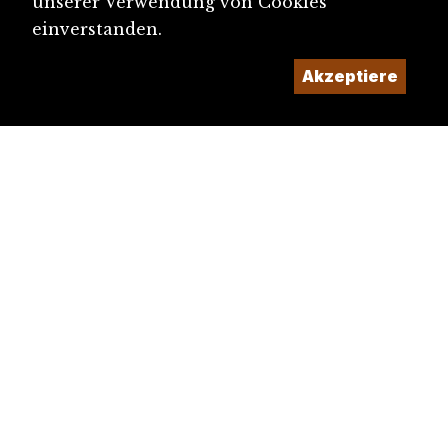
unserer Verwendung von Cookies
einverstanden.
Akzeptiere
diju@diju.ch
Artikel einreichen
Ein Projekt der