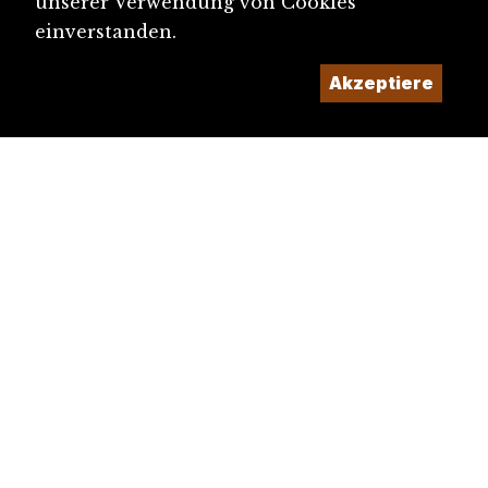
unserer Verwendung von Cookies
einverstanden.
Akzeptiere
diju@diju.ch
Artikel einreichen
Ein Projekt der