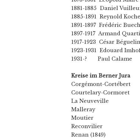
1881-1885 Daniel Vuille
1885-1891 Reynold Koch
1891-1897 Frédéric Buec
1897-1917 Armand Quart
1917-1923 César Bégueli
1923-1931 Edouard Imhof
1931-? Paul Calame
Kreise im Berner Jura
Corgémont-Cortébert
Courtelary-Cormoret
La Neuveville
Malleray
Moutier
Reconvilier
Renan (1849)