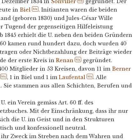
 Dezember 1834 in
Sonvilier
gegründet. Der
hls
heute in
Biel
. Initianten waren die beiden
hls
and (geboren 1830) und Jules-César Wille
er Tugend der gegenseitigen Hilfeleistung
ab 1845 erhielt die U. neben den beiden Gründern
 1860 kamen rund hundert dazu, doch wurden 40
ragen oder Nichtbezahlung der Beiträge wieder
de der erste Kreis in
Renan
gegründet.
hls
400 Mitglieder in 53 Kreisen, davon 11 im
Berner
, 1 in Biel und 1 im
Laufental
. Alle
hls
hls
h. Sie stammen aus allen Schichten, Berufen und
U. ein Verein gemäss Art. 60 ff. des
etzbuches. Mit der Einschränkung, dass ihr nur
ich die U. im Geist und in den Strukturen
itisch und konfessionell neutral.
t ihr Zweck im Streben nach dem Wahren und