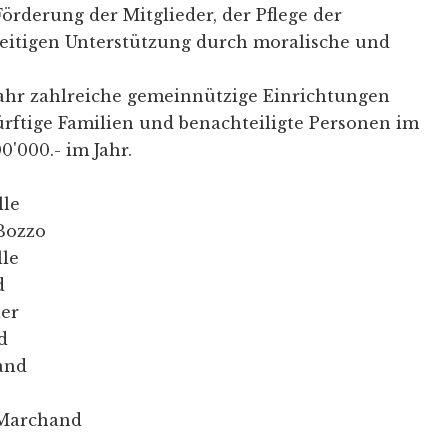
örderung der Mitglieder, der Pflege der
seitigen Unterstützung durch moralische und
 Jahr zahlreiche gemeinnützige Einrichtungen
rftige Familien und benachteiligte Personen im
'000.- im Jahr.
lle
 Bozzo
lle
d
ler
d
and
 Marchand