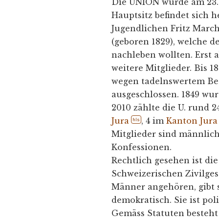
Die UNION wurde am 23.
Hauptsitz befindet sich 
Jugendlichen Fritz March
(geboren 1829), welche d
nachleben wollten. Erst 
weitere Mitglieder. Bis
wegen tadelnswertem Bet
ausgeschlossen. 1849 wur
2010 zählte die U. rund 2
Jura
, 4 im
Kanton Jura
hls
Mitglieder sind männlic
Konfessionen.
Rechtlich gesehen ist die 
Schweizerischen Zivilges
Männer angehören, gibt s
demokratisch. Sie ist pol
Gemäss Statuten besteh