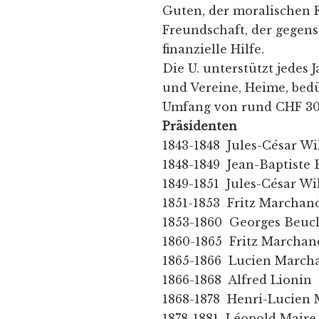
Guten, der moralischen F
Freundschaft, der gegen
finanzielle Hilfe.
Die U. unterstützt jedes
und Vereine, Heime, bedü
Umfang von rund CHF 300
Präsidenten
1843-1848 Jules-César Wi
1848-1849 Jean-Baptiste
1849-1851 Jules-César Wi
1851-1853 Fritz Marchan
1853-1860 Georges Beuc
1860-1865 Fritz Marchan
1865-1866 Lucien March
1866-1868 Alfred Lionin
1868-1878 Henri-Lucien
1878-1881 Léopold Maire