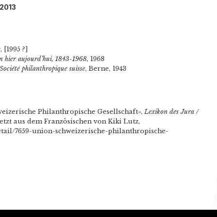
/2013
e
, [1995 ?]
n hier aujourd’hui, 1843-1968
, 1968
Société philanthropique suisse
, Berne, 1943
izerische Philanthropische Gesellschaft»,
Lexikon des Jura /
setzt aus dem Französischen von Kiki Lutz,
detail/7659-union-schweizerische-philanthropische-