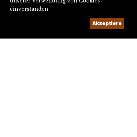
unserer Verwendung von Cookies
einverstanden.
Akzeptiere
diju@diju.ch
Artikel einreichen
Ein Projekt der