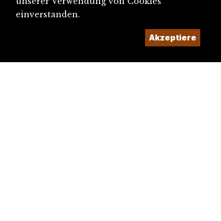
unserer Verwendung von Cookies
einverstanden.
Akzeptiere
diju@diju.ch
Artikel einreichen
Ein Projekt der