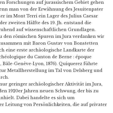
hen Forschungen auf jurassischem Gebiet gehen
 wenn man von der Erwähnung des Jesuitenpater
er im Mont Terri ein Lager des Julius Caesar
der zweiten Hälfte des 19. Jh. entstand die
uhend auf wissenschaftlichen Grundlagen.
u den römischen Spuren im Jura verdanken wir
 zusammen mit Baron Gustav von Bonstetten
 eine erste archäologische Landkarte der
rchéologique du Canton de Berne : époque
, Bâle-Genève-Lyon, 1876). Quiquerez führte
r Metallherstellung im Tal von Delsberg und
rch.
nur geringer archäologischer Aktivität im Jura,
 den 1920er Jahren neuen Schwung, der bis zu
anhielt. Dabei handelte es sich um
r Leitung von Persönlichkeiten, die auf privater