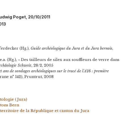
Ludwig Poget, 20/10/2011
2013
ferdecker (Hg.),
Guide archéologique du Jura et du Jura bernois
,
.a. (Hg.), « Des tailleurs de silex aux souffleurs de verre dans
rchäologie Schweiz
, 28/2, 2005
t ans de sondages archéologiques sur le tracé de l'A16 : première
rane n° 142), Pruntrut, 2008
tologie (Jura)
ntons Bern
 territoire de la République et canton du Jura