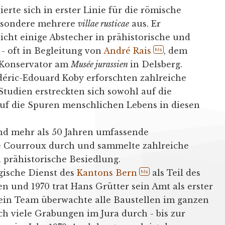
ierte sich in erster Linie für die römische
esondere mehrere
villae rusticae
aus. Er
cht einige Abstecher in prähistorische und
 - oft in Begleitung von
André Rais
, dem
hls
 Konservator am
Musée jurassien
in Delsberg.
déric-Edouard Koby erforschten zahlreiche
 Studien erstreckten sich sowohl auf die
auf die Spuren menschlichen Lebens in diesen
nd mehr als 50 Jahren umfassende
 Courroux durch und sammelte zahlreiche
 prähistorische Besiedlung.
gische Dienst des
Kantons Bern
als Teil des
hls
n und 1970 trat Hans Grütter sein Amt als erster
ein Team überwachte alle Baustellen im ganzen
h viele Grabungen im Jura durch - bis zur