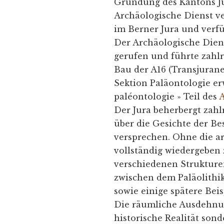
Gründung des Kantons Jur
Archäologische Dienst ve
im Berner Jura und verfü
Der Archäologische Dien
gerufen und führte zah
Bau der A16 (Transjurane
Sektion Paläontologie erw
paléontologie » Teil des
A
Der Jura beherbergt zahl
über die Gesichte der Be
versprechen. Ohne die ar
vollständig wiedergeben
verschiedenen Strukture
zwischen dem Paläolithi
sowie einige spätere Beis
Die räumliche Ausdehnun
historische Realität son