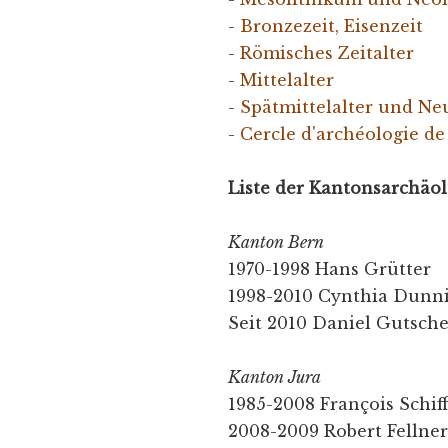
-
Bronzezeit, Eisenzeit
-
Römisches Zeitalter
-
Mittelalter
-
Spätmittelalter und Ne
-
Cercle d'archéologie de 
Liste der Kantonsarchäo
Kanton Bern
1970-1998 Hans Grütter
1998-2010 Cynthia Dunn
Seit 2010 Daniel Gutsch
Kanton Jura
1985-2008 François Schif
2008-2009 Robert Fellne