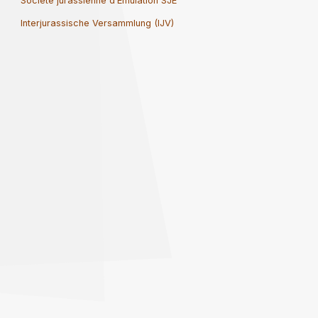
Société jurassienne d’Emulation SJE
Interjurassische Versammlung (IJV)