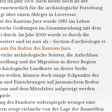
a im Jahr 1979. Auch heute noch ist der
rantwortlich für die archäologische Forschung
gt über einen Ableger in Loveresse.
st des Kantons Jura wurde 1985 ins Leben
lreiche Grabungen im Zusammenhang mit dem
) durch. Im Jahr 2000 wurde er durch die
eitert und ist nun als « Section d’archéologie et
mts für Kultur des Kantons Jura
.
reiche archäologische Stätten, die Aufschluss
siedlung und der Migration in dieser Region
chäologische Landkarte an dieser Stelle
 zu wollen, können doch einige Eckpunkte der
n und Einrichtungen auf jurassischem Boden
kum und dem Mittelalter aufgezeigt werden -
piele.
g der Fundorte widerspiegelt weniger eine
dern zeugt vielmehr von der Lage der Baustellen