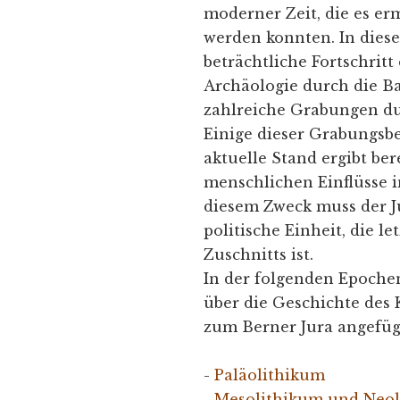
moderner Zeit, die es er
werden konnten. In die
beträchtliche Fortschrit
Archäologie durch die Ba
zahlreiche Grabungen d
Einige dieser Grabungsb
aktuelle Stand ergibt ber
menschlichen Einflüsse i
diesem Zweck muss der Ju
politische Einheit, die l
Zuschnitts ist.
In der folgenden Epochen
über die Geschichte des
zum Berner Jura angefügt
-
Paläolithikum
-
Mesolithikum und Neo