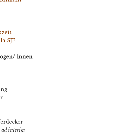
uzeit
la SJE
logen/-innen
ing
er
ferdecker
r
ad interim