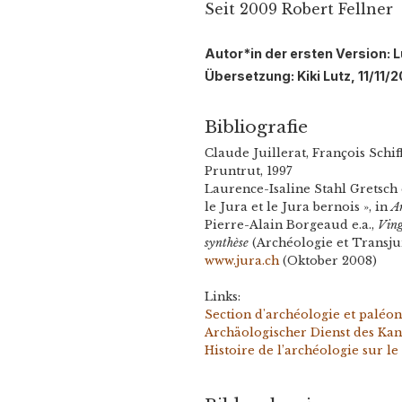
Seit 2009 Robert Fellner
Autor*in der ersten Version: 
Übersetzung: Kiki Lutz, 11/11/
Bibliografie
Claude Juillerat, François Schif
Pruntrut, 1997
Laurence-Isaline Stahl Gretsch e
le Jura et le Jura bernois », in
A
Pierre-Alain Borgeaud e.a.,
Ving
synthèse
(Archéologie et Transju
www.jura.ch
(Oktober 2008)
Links:
Section d'archéologie et paléon
Archäologischer Dienst des Ka
Histoire de l’archéologie sur le