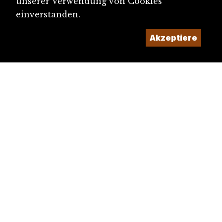
unserer Verwendung von Cookies
einverstanden.
Akzeptiere
diju@diju.ch
Artikel einreichen
Ein Projekt der