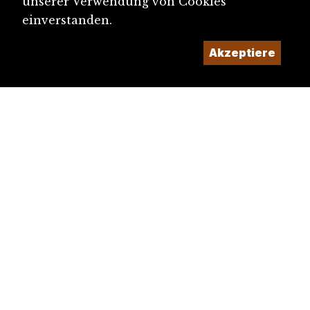
unserer Verwendung von Cookies
einverstanden.
Akzeptiere
diju@diju.ch
Artikel einreichen
Ein Projekt der