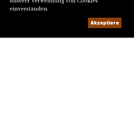
unserer Verwendung von Cookies
einverstanden.
Akzeptiere
diju@diju.ch
Artikel einreichen
Ein Projekt der