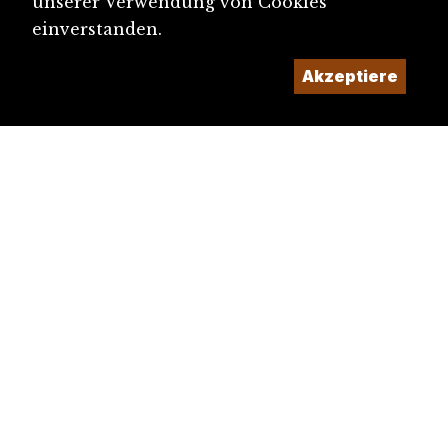
unserer Verwendung von Cookies
einverstanden.
Akzeptiere
diju@diju.ch
Artikel einreichen
Ein Projekt der