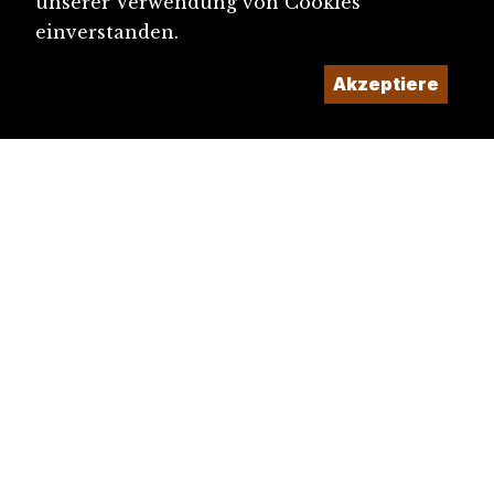
unserer Verwendung von Cookies
einverstanden.
Akzeptiere
diju@diju.ch
Artikel einreichen
Ein Projekt der