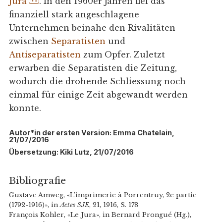
Jura
. In den 1960er Jahren fiel das
finanziell stark angeschlagene
Unternehmen beinahe den Rivalitäten
zwischen
Separatisten
und
Antiseparatisten
zum Opfer. Zuletzt
erwarben die Separatisten die Zeitung,
wodurch die drohende Schliessung noch
einmal für einige Zeit abgewandt werden
konnte.
Autor*in der ersten Version: Emma Chatelain,
21/07/2016
Übersetzung: Kiki Lutz, 21/07/2016
Bibliografie
Gustave Amweg, «L’imprimerie à Porrentruy, 2e partie
(1792-1916)», in
Actes SJE
, 21, 1916, S. 178
François Kohler, «Le Jura», in Bernard Prongué (Hg.),