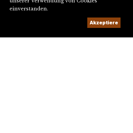
unserer Verwendung von Cookies
einverstanden.
Akzeptiere
diju@diju.ch
Artikel einreichen
Ein Projekt der