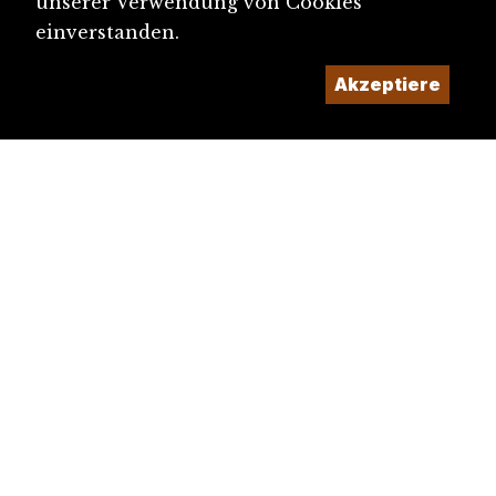
unserer Verwendung von Cookies
einverstanden.
Akzeptiere
diju@diju.ch
Artikel einreichen
Ein Projekt der