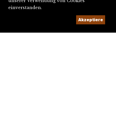
unserer Verwendung von Cookies
einverstanden.
Akzeptiere
diju@diju.ch
Artikel einreichen
Ein Projekt der