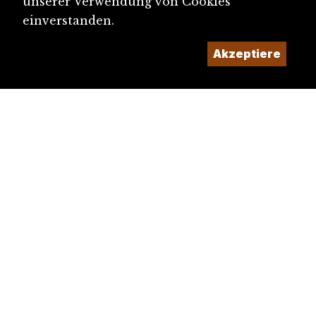
unserer Verwendung von Cookies
einverstanden.
Akzeptiere
diju@diju.ch
Artikel einreichen
Ein Projekt der