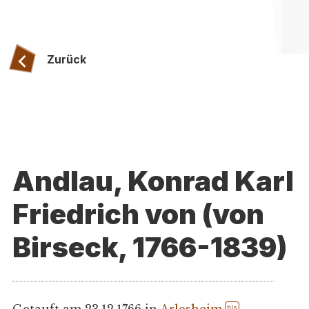
Zurück
Andlau, Konrad Karl
Friedrich von (von
Birseck, 1766-1839)
Getauft am 23.12.1766 in
Arlesheim
.
hls