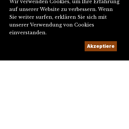
Wir verwenden Cookies, um Ihre Erfahrung
Andlau, Joseph Augustin von (1760-1803)
auf unserer Website zu verbessern. Wenn
Andlau, Friedrich Heinrich Johann Baptist von...
Sie weiter surfen, erklären Sie sich mit
Andlau, Philipp Hartmann Maria von (1764-1814...
unserer Verwendung von Cookies
einverstanden.
Kantonstrennung: Basel
Akzeptiere