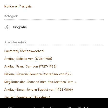
Notice en français
Kategorie
Biografie
Ähnliche Artikel
Laufental, Kantonswechsel
Andlau, Balbina von (1736-1798)
Andlau, Franz Carl von (1727-1792)
Billieux, Xaveria Eleonora Conradina von (177...
Mitglieder des Grossen Rats des Kantons Bern ...
Andlau, Simon Johann Baptist von (1763-1806)
Garten 'Eremitage' (Arlesheim)
Landstände des Fürstbistums Basel