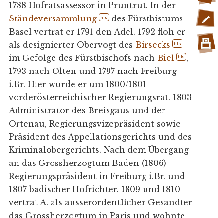
1788 Hofratsassessor in Pruntrut. In der
Ständeversammlung
des Fürstbistums
hls
Basel vertrat er 1791 den Adel. 1792 floh er
als designierter Obervogt des
Birsecks
hls
im Gefolge des Fürstbischofs nach
Biel
,
hls
1793 nach Olten und 1797 nach Freiburg
i.Br. Hier wurde er um 1800/1801
vorderösterreichischer Regierungsrat. 1803
Administrator des Breisgaus und der
Ortenau, Regierungsvizepräsident sowie
Präsident des Appellationsgerichts und des
Kriminalobergerichts. Nach dem Übergang
an das Grossherzogtum Baden (1806)
Regierungspräsident in Freiburg i.Br. und
1807 badischer Hofrichter. 1809 und 1810
vertrat A. als ausserordentlicher Gesandter
das Grossherzogtum in Paris und wohnte