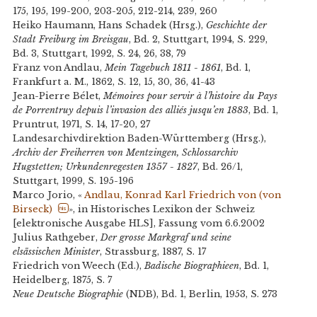
175, 195, 199-200, 203-205, 212-214, 239, 260
Heiko Haumann, Hans Schadek (Hrsg.),
Geschichte der
Stadt Freiburg im Breisgau
, Bd. 2, Stuttgart, 1994, S. 229,
Bd. 3, Stuttgart, 1992, S. 24, 26, 38, 79
Franz von Andlau,
Mein Tagebuch 1811 - 1861
, Bd. 1,
Frankfurt a. M., 1862, S. 12, 15, 30, 36, 41-43
Jean-Pierre Bélet,
Mémoires pour servir à l’histoire du Pays
de Porrentruy depuis l’invasion des alliés jusqu’en 1883
, Bd. 1,
Pruntrut, 1971, S. 14, 17-20, 27
Landesarchivdirektion Baden-Württemberg (Hrsg.),
Archiv der Freiherren von Mentzingen, Schlossarchiv
Hugstetten; Urkundenregesten 1357 - 1827
, Bd. 26/1,
Stuttgart, 1999, S. 195-196
Marco Jorio, «
Andlau, Konrad Karl Friedrich von (von
Birseck)
», in Historisches Lexikon der Schweiz
hls
[elektronische Ausgabe HLS], Fassung vom 6.6.2002
Julius Rathgeber,
Der grosse Markgraf und seine
elsässischen Minister
, Strassburg, 1887, S. 17
Friedrich von Weech (Ed.),
Badische Biographieen
, Bd. 1,
Heidelberg, 1875, S. 7
Neue Deutsche Biographie
(NDB), Bd. 1, Berlin, 1953, S. 273