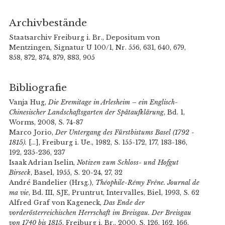
Archivbestände
Staatsarchiv Freiburg i. Br., Depositum von
Mentzingen, Signatur U 100/1, Nr. 556, 631, 640, 679,
858, 872, 874, 879, 883, 905
Bibliografie
Vanja Hug,
Die Eremitage in Arlesheim – ein Englisch-
Chinesischer Landschaftsgarten der Spätaufklärung
, Bd. 1,
Worms, 2008, S. 74-87
Marco Jorio,
Der Untergang des Fürstbistums Basel (1792 -
1815).
[...], Freiburg i. Ue., 1982, S. 155-172, 177, 183-186,
192, 235-236, 237
Isaak Adrian Iselin,
Notizen zum Schloss- und Hofgut
Birseck
, Basel, 1955, S. 20-24, 27, 32
André Bandelier (Hrsg.),
Théophile-Rémy Frêne. Journal de
ma vie
, Bd. III, SJE, Pruntrut, Intervalles, Biel, 1993, S. 62
Alfred Graf von Kageneck,
Das Ende der
vorderösterreichischen Herrschaft im Breisgau. Der Breisgau
von 1740 bis 1815
, Freiburg i. Br., 2000, S. 126, 162, 166,