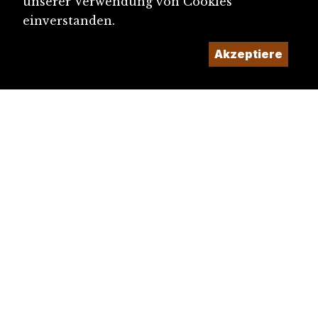
unserer Verwendung von Cookies
einverstanden.
Akzeptiere
diju@diju.ch
Artikel einreichen
Ein Projekt der