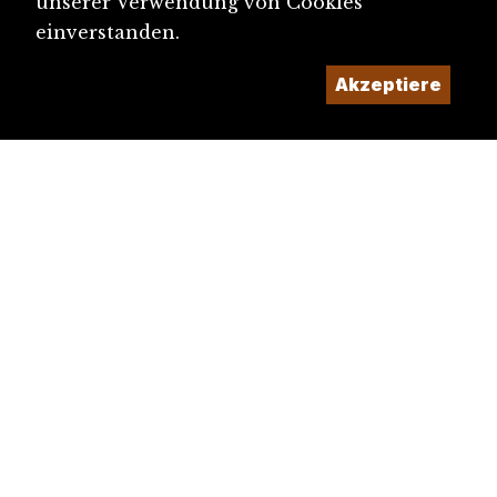
unserer Verwendung von Cookies
einverstanden.
Akzeptiere
diju@diju.ch
Artikel einreichen
Ein Projekt der