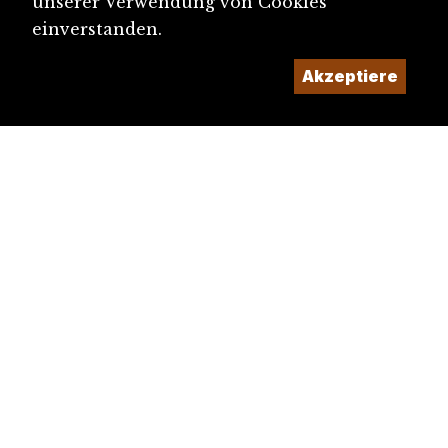
unserer Verwendung von Cookies
einverstanden.
Akzeptiere
diju@diju.ch
Artikel einreichen
Ein Projekt der