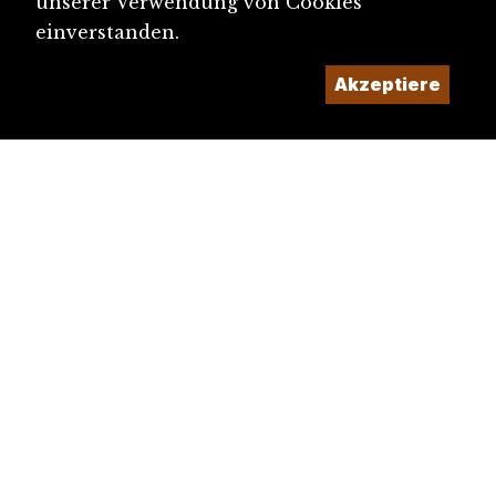
unserer Verwendung von Cookies
einverstanden.
Akzeptiere
diju@diju.ch
Artikel einreichen
Ein Projekt der