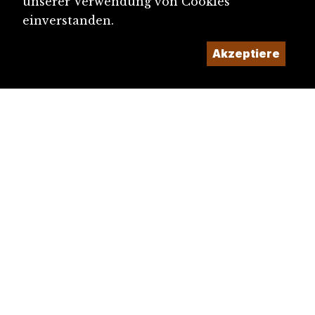
unserer Verwendung von Cookies
einverstanden.
Akzeptiere
diju@diju.ch
Artikel einreichen
Ein Projekt der