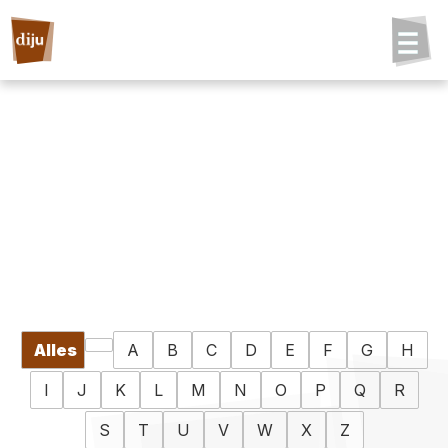
Alles
A
B
C
D
E
F
G
H
I
J
K
L
M
N
O
P
Q
R
S
T
U
V
W
X
Z