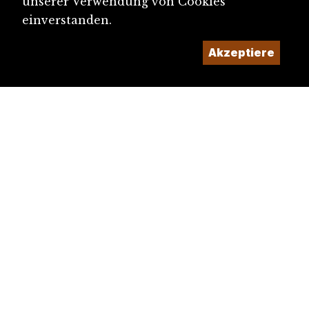
unserer Verwendung von Cookies
einverstanden.
Akzeptiere
diju@diju.ch
Artikel einreichen
Ein Projekt der