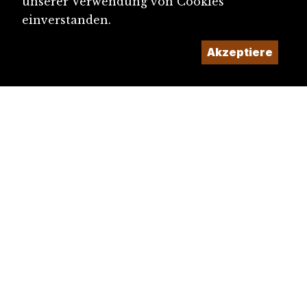
unserer Verwendung von Cookies
einverstanden.
Akzeptiere
diju@diju.ch
Artikel einreichen
Ein Projekt der