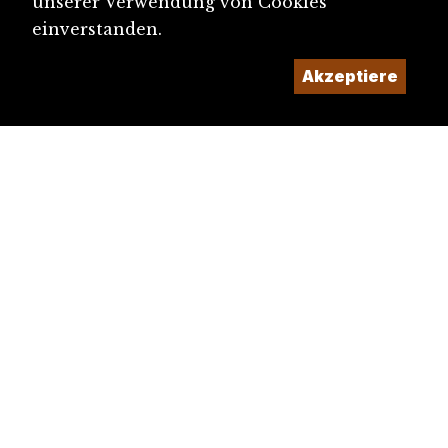
unserer Verwendung von Cookies
einverstanden.
Akzeptiere
diju@diju.ch
Artikel einreichen
Ein Projekt der