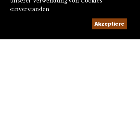
unserer Verwendung von Cookies
einverstanden.
Akzeptiere
diju@diju.ch
Artikel einreichen
Ein Projekt der