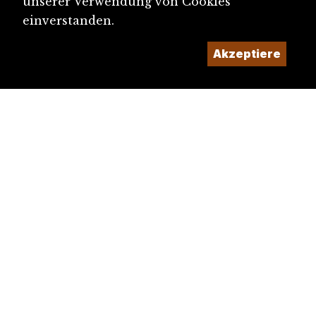
unserer Verwendung von Cookies
einverstanden.
Akzeptiere
diju@diju.ch
Artikel einreichen
Ein Projekt der