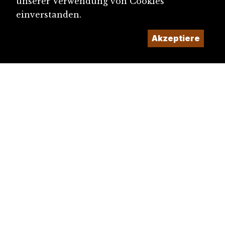
unserer Verwendung von Cookies
einverstanden.
Akzeptiere
diju@diju.ch
Artikel einreichen
Ein Projekt der