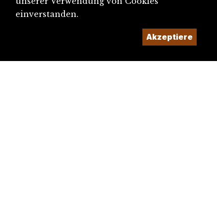
unserer Verwendung von Cookies
einverstanden.
Akzeptiere
diju@diju.ch
Artikel einreichen
Ein Projekt der