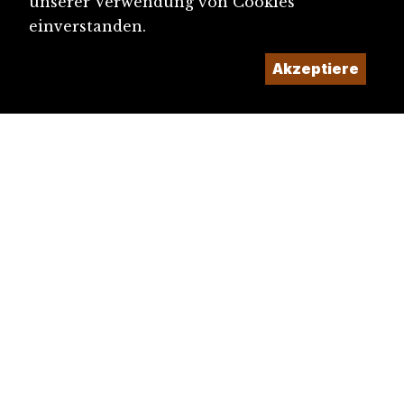
unserer Verwendung von Cookies
einverstanden.
Akzeptiere
diju@diju.ch
Artikel einreichen
Ein Projekt der