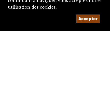
continuant à naviguer, vous acceptez notre
utilisation des cookies.
Accepter
diju@diju.ch
Proposer une notice
Un projet de la