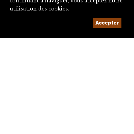
continuant à naviguer, vous acceptez notre
utilisation des cookies.
Accepter
diju@diju.ch
Proposer une notice
Un projet de la