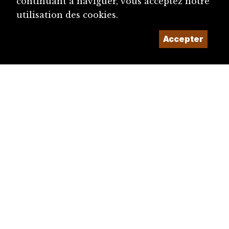
continuant à naviguer, vous acceptez notre
utilisation des cookies.
Accepter
diju@diju.ch
Proposer une notice
Un projet de la