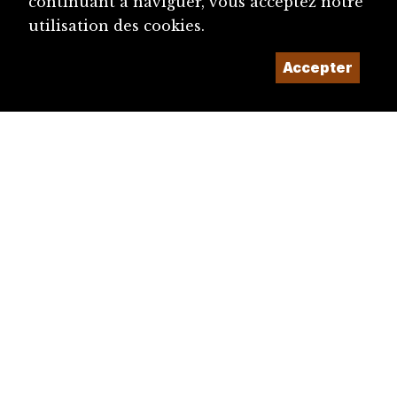
continuant à naviguer, vous acceptez notre
utilisation des cookies.
Accepter
diju@diju.ch
Proposer une notice
Un projet de la