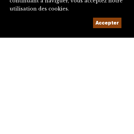
continuant à naviguer, vous acceptez notre
utilisation des cookies.
Accepter
diju@diju.ch
Proposer une notice
Un projet de la