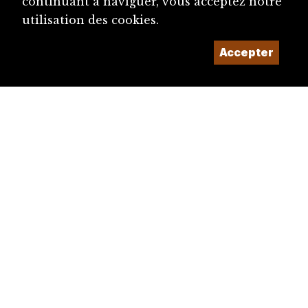
continuant à naviguer, vous acceptez notre
utilisation des cookies.
Accepter
diju@diju.ch
Proposer une notice
Un projet de la