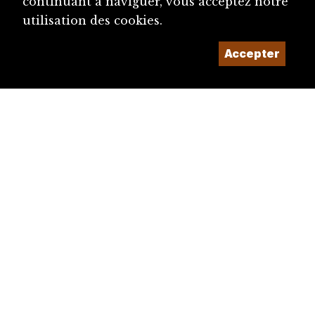
continuant à naviguer, vous acceptez notre
utilisation des cookies.
Accepter
diju@diju.ch
Proposer une notice
Un projet de la