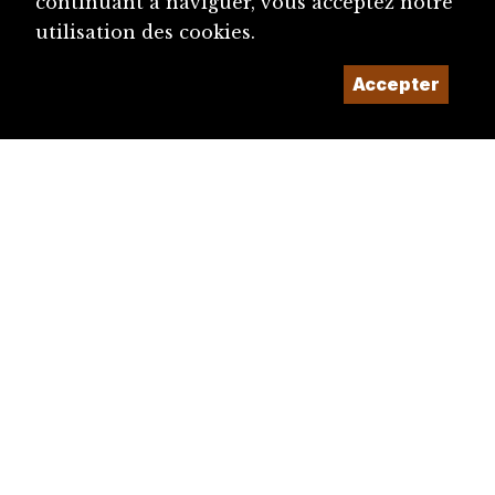
continuant à naviguer, vous acceptez notre
utilisation des cookies.
Accepter
diju@diju.ch
Proposer une notice
Un projet de la