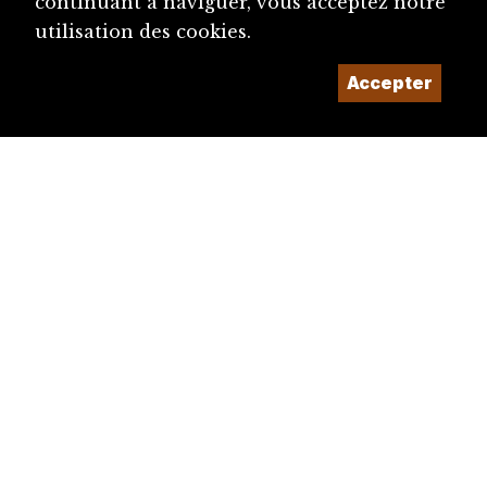
continuant à naviguer, vous acceptez notre
utilisation des cookies.
Accepter
diju@diju.ch
Proposer une notice
Un projet de la