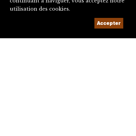
continuant à naviguer, vous acceptez notre
utilisation des cookies.
Accepter
diju@diju.ch
Proposer une notice
Un projet de la