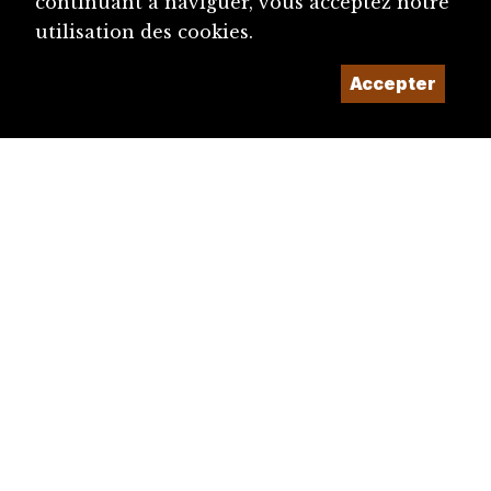
continuant à naviguer, vous acceptez notre
utilisation des cookies.
Accepter
diju@diju.ch
Proposer une notice
Un projet de la