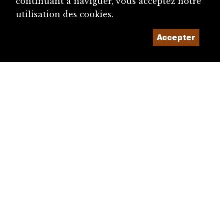
continuant à naviguer, vous acceptez notre
utilisation des cookies.
Accepter
diju@diju.ch
Proposer une notice
Un projet de la